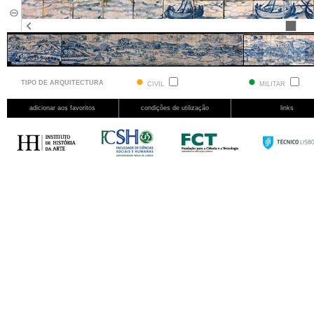
TIPO DE ARQUITECTURA
CIVIL
MILITAR
adicionar aos favoritos
condições de utilização
links